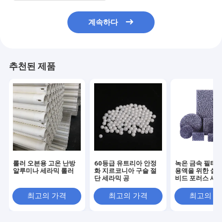
계속하다
추천된 제품
롤러 오븐용 고온 난방
60등급 유트리아 안정
녹은 금속 필터
알루미나 세라믹 롤러
화 지르코니아 구슬 절
용액을 위한 실리
단 세라믹 공
비드 포러스 세라
필터
최고의 가격
최고의 가격
최고의 